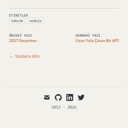
ETIKETLER
teknik
nodejs
ÖNCEKI YAZI
SONRAKI YAZI
2017 Geçerken
Uzun Yola Çıkan Bir API
← Yazılara dön
mail
github
linkedin
twitter
2013 - 2026