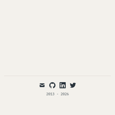
mail
github
linkedin
twitter
2013 - 2026