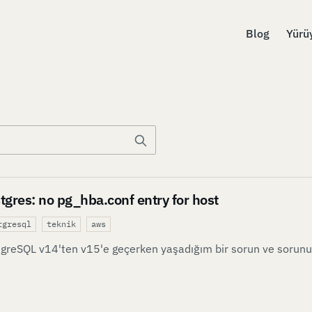
Blog
Yürü
tgres: no pg_hba.conf entry for host
tgresql
teknik
aws
greSQL v14'ten v15'e geçerken yaşadığım bir sorun ve sorun