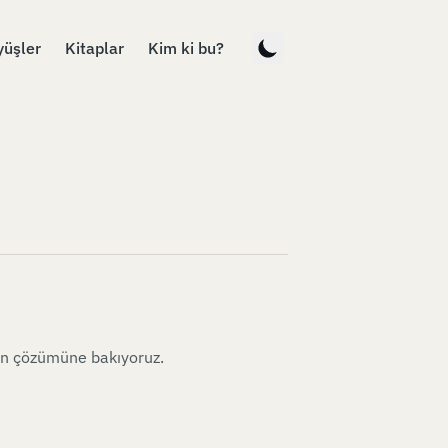
yüşler
Kitaplar
Kim ki bu?
un çözümüne bakıyoruz.