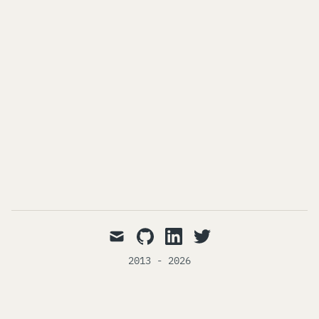
mail
github
linkedin
twitter
2013 - 2026