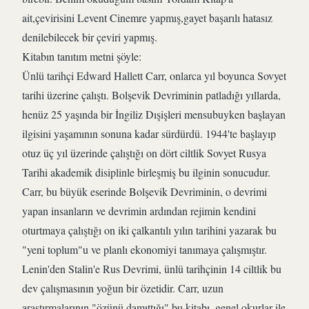
ait,çevirisini Levent Cinemre yapmış,gayet başarılı hatasız
denilebilecek bir çeviri yapmış.
Kitabın tanıtım metni şöyle:
Ünlü tarihçi Edward Hallett Carr, onlarca yıl boyunca Sovyet
tarihi üzerine çalıştı. Bolşevik Devriminin patladığı yıllarda,
henüz 25 yaşında bir İngiliz Dışişleri mensubuyken başlayan
ilgisini yaşamının sonuna kadar sürdürdü. 1944'te başlayıp
otuz üç yıl üzerinde çalıştığı on dört ciltlik Sovyet Rusya
Tarihi akademik disiplinle birleşmiş bu ilginin sonucudur.
Carr, bu büyük eserinde Bolşevik Devriminin, o devrimi
yapan insanların ve devrimin ardından rejimin kendini
oturtmaya çalıştığı on iki çalkantılı yılın tarihini yazarak bu
"yeni toplum"u ve planlı ekonomiyi tanımaya çalışmıştır.
Lenin'den Stalin'e Rus Devrimi, ünlü tarihçinin 14 ciltlik bu
dev çalışmasının yoğun bir özetidir. Carr, uzun
araştırmalarının "özünü damıttığı" bu kitabı, genel okurlar ile