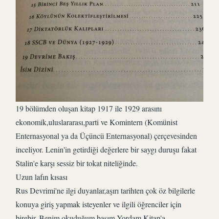
19 bölümden oluşan kitap 1917 ile 1929 arasını
ekonomik,uluslararası,parti ve Komintern (Komünist
Enternasyonal ya da Üçüncü Enternasyonal) çerçevesinden
inceliyor. Lenin'in getirdiği değerlere bir saygı duruşu fakat
Stalin'e karşı sessiz bir tokat niteliğinde.
Uzun lafın kısası
Rus Devrimi'ne ilgi duyanlar,aşırı tarihten çok öz bilgilerle
konuya giriş yapmak isteyenler ve ilgili öğrenciler için
birebir. Benim okuduğum basım Yordam Kitap'a