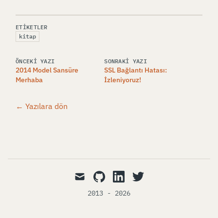
ETIKETLER
kitap
ÖNCEKI YAZI
SONRAKI YAZI
2014 Model Sansüre
SSL Bağlantı Hatası:
Merhaba
İzleniyoruz!
← Yazılara dön
mail
github
linkedin
twitter
2013 - 2026