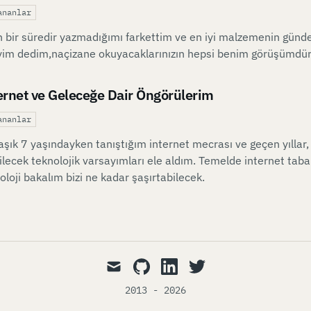
ananlar
 bir süredir yazmadığımı farkettim ve en iyi malzemenin günd
im dedim,naçizane okuyacaklarınızın hepsi benim görüşümdür 
ernet ve Geleceğe Dair Öngörülerim
ananlar
aşık 7 yaşındayken tanıştığım internet mecrası ve geçen yıllar
ilecek teknolojik varsayımları ele aldım. Temelde internet taba
oloji bakalım bizi ne kadar şaşırtabilecek.
mail
github
linkedin
twitter
2013 - 2026