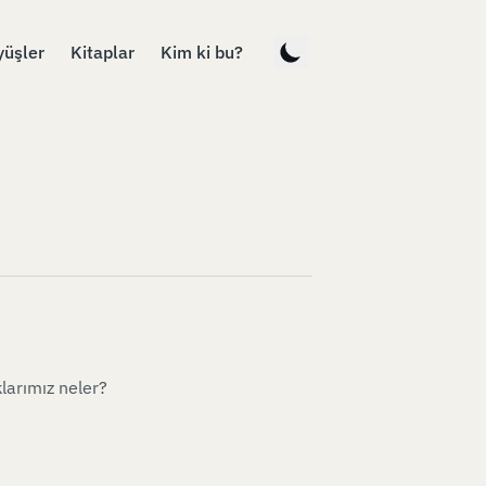
yüşler
Kitaplar
Kim ki bu?
klarımız neler?