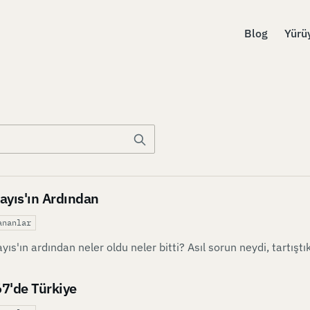
Blog
Yürü
ayıs'ın Ardından
ananlar
yıs'ın ardından neler oldu neler bitti? Asıl sorun neydi, tartıştı
7'de Türkiye