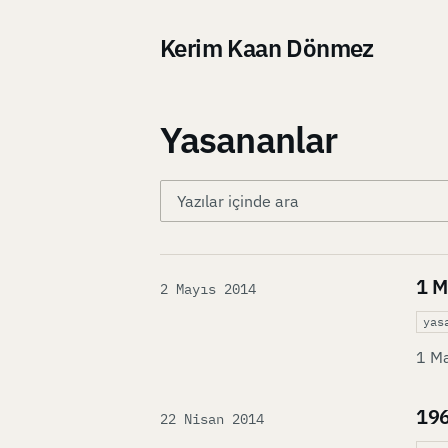
Kerim Kaan Dönmez
Yasananlar
1 M
Published on
2 Mayıs 2014
yas
1 Ma
196
Published on
22 Nisan 2014