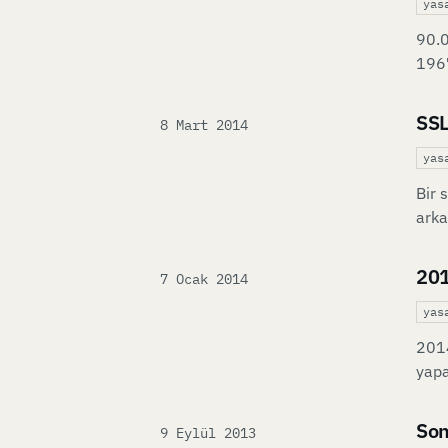
yas
90.0
1967
SSL
Published on
8 Mart 2014
yas
Bir 
arka
201
Published on
7 Ocak 2014
yas
2014
yapa
Son
Published on
9 Eylül 2013